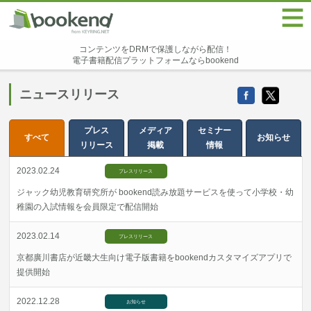
コンテンツをDRMで保護しながら配信！
電子書籍配信プラットフォームならbookend
ニュースリリース
プレス
メディア
セミナー
すべて
お知らせ
リリース
掲載
情報
2023.02.24
プレスリリース
ジャック幼児教育研究所が bookend読み放題サービスを使って小学校・幼
稚園の入試情報を会員限定で配信開始
2023.02.14
プレスリリース
京都廣川書店が近畿大生向け電子版書籍をbookendカスタマイズアプリで
提供開始
2022.12.28
お知らせ