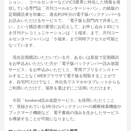
ション」、コールセンターなどのCS業界に特化した情報を発
信している専門誌「月刊コールセンタージャパン」の紙版の
定期購読者を対象に、過去約3年分の電子版バックナンバーを
お読みいただけるサービスで、「電子版も部門内で共有した
い」という購読者の要望にお応えして、お申し込み１IDにつ
き月刊テレコミュニケーションは「１端末」まで、月刊コー
ルセンタージャパンは「５端末」まで同時アクセスが可能と
なっています。
現在定期購読いただいている方、あるいは新規で定期購読
をお申込みいただいた方が「電子版バックナンバー読み放題
サービス」をお申込みいただくと、専用アプリをインストー
ルすることなくWEBブラウザで電子版を閲覧することがで
き、自宅PCだけでなく、外出先でスマホやタブレットからも
ご利用いただけて、場所を選ばずにご活用いただけます。
今回「bookend読み放題サービス」を採用いただくこと
で、登録されている3年分のバックナンバーの横断検索機能や
ブックマーク機能など、電子書籍の強みを生かしたサービス
を構築することが可能になりました。