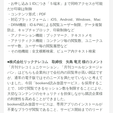
・お申し込み１IDにつき「５端末」まで同時アクセスが可能
だが印刷は制御
・コンテンツ形式：PDF
・対応プラットフォーム： iOS、Android、Windows、Mac
・DRM機能：ID＆PWによる閲覧ユーザー制限、データ複製
防止、キャプチャブロック、印刷制御など
・アノテーション機能：ブックマーク、テキストメモ
・アナリティクス機能：コンテンツ毎の閲覧数、ユニークユ
ーザー数、ユーザー毎の閲覧履歴など
・その他機能：全文横断検索、ビューア内テキスト検索
■株式会社リックテレコム 取締役 矢島 竜児 様のコメント
「月刊テレコミュニケーション」「月刊コールセンタージャ
パン」はどちらも企業向けで会社内の回覧率が高い雑誌です
が、通常の電子版ではそのニーズを満たせていないと考えて
いました。今回「bookend読み放題サービス」を採用するこ
とで、1IDで閲覧できるセッション数を制限することにより、
大切なコンテンツのセキュリティを担保しながら購読企業様
の利便性を高めることができました。
bookend読み放題サービスは、専用アプリのインストールが
不要なブラウザ閲覧であること、サービス開始までのリード