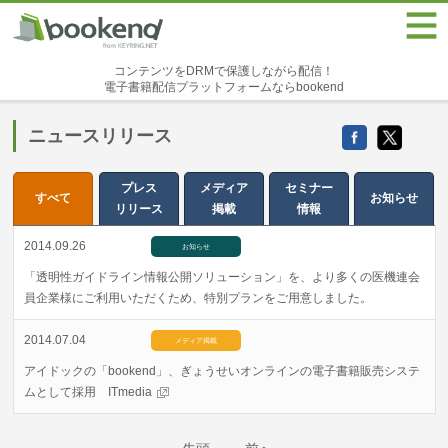
コンテンツをDRMで保護しながら配信！
電子書籍配信プラットフォームならbookend
ニュースリリース
プレス
メディア
セミナー
すべて
お知らせ
リリース
掲載
情報
2014.09.26
お知らせ
「透明性ガイドライン情報公開ソリューション」を、より多くの医機連会
員企業様にご利用いただくため、特別プランをご用意しました。
2014.07.04
メディア掲載
アイドックの「bookend」、ぎょうせいオンラインの電子書籍販売システ
ムとして採用 ITmedia